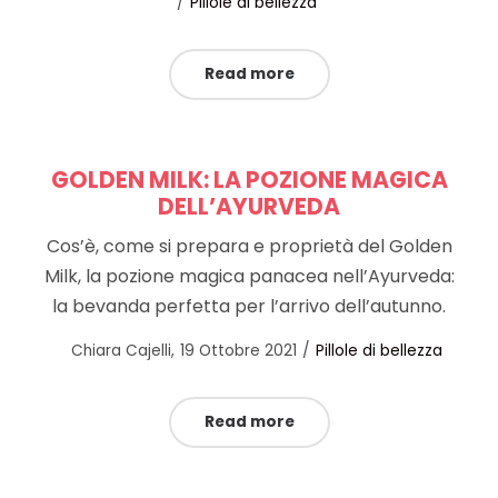
Posted
on
Pillole di bellezza
in
Read more
GOLDEN MILK: LA POZIONE MAGICA
DELL’AYURVEDA
Cos’è, come si prepara e proprietà del Golden
Milk, la pozione magica panacea nell’Ayurveda:
la bevanda perfetta per l’arrivo dell’autunno.
Posted
Posted
by
Chiara Cajelli
19 Ottobre 2021
Pillole di bellezza
on
in
Read more