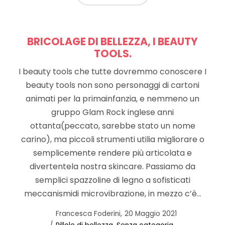
BRICOLAGE DI BELLEZZA, I BEAUTY
TOOLS.
I beauty tools che tutte dovremmo conoscere I
beauty tools non sono personaggi di cartoni
animati per la primainfanzia, e nemmeno un
gruppo Glam Rock inglese anni
ottanta(peccato, sarebbe stato un nome
carino), ma piccoli strumenti utilia migliorare o
semplicemente rendere più articolata e
divertentela nostra skincare. Passiamo da
semplici spazzoline di legno a sofisticati
meccanismidi microvibrazione, in mezzo c’è…
Posted
by
Francesca Foderini
20 Maggio 2021
Posted
on