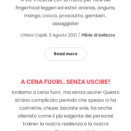
fingerfood leggeri ed estivi: ananas, anguria,
mango, cocco, prosciutto, gamberi…
assaggiate!
Posted
Posted
by
Chiara Cajelli
5 Agosto 2021
Pillole di bellezza
on
in
Read more
A CENA FUORI.. SENZA USCIRE!
Andiamo a cena fuori.. ma senza uscire! Questo
strano complicato periodo che spesso ci ha
costrette, chiuse, lasciate sole, ha anche
allenato come il più esigente dei personal
trainer la nostra resilienza e la nostra