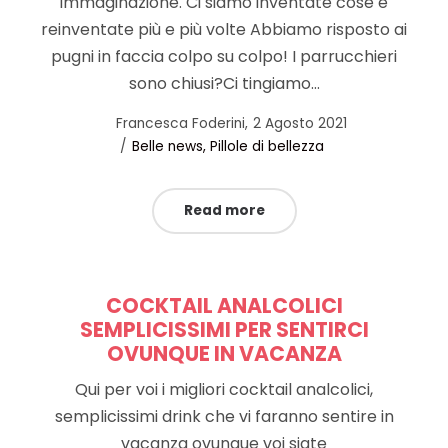
immaginazione. Ci siamo inventate cose e
reinventate più e più volte Abbiamo risposto ai
pugni in faccia colpo su colpo! I parrucchieri
sono chiusi?Ci tingiamo…
Posted
by
Francesca Foderini
2 Agosto 2021
Posted
on
Belle news
Pillole di bellezza
in
Read more
COCKTAIL ANALCOLICI
SEMPLICISSIMI PER SENTIRCI
OVUNQUE IN VACANZA
Qui per voi i migliori cocktail analcolici,
semplicissimi drink che vi faranno sentire in
vacanza ovunque voi siate