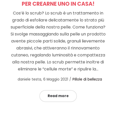
PER CREARNE UNO IN CASA!
Cos’è lo scrub? Lo scrub è un trattamento in
grado di esfoliare delicatamente lo strato più
superficiale della nostra pelle. Come funziona?
Si svolge massaggiando sulla pelle un prodotto
avente piccole parti solide, granuli lievemente
abrasivi, che attiveranno il rinnovamento
cutaneo, regalando luminosità e compattezza
alla nostra pelle. Lo scrub permette inoltre di
eliminare le “cellule morte” e ripulire la…
Posted
Posted
by
daniele testa
6 Maggio 2021
Pillole di bellezza
on
in
Read more