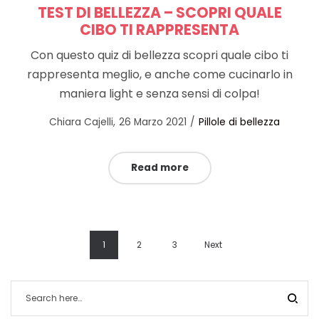
TEST DI BELLEZZA – SCOPRI QUALE
CIBO TI RAPPRESENTA
Con questo quiz di bellezza scopri quale cibo ti
rappresenta meglio, e anche come cucinarlo in
maniera light e senza sensi di colpa!
Posted
Posted
by
Chiara Cajelli
26 Marzo 2021
Pillole di bellezza
on
in
Read more
1
2
3
Next