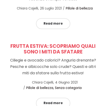
Posted
Posted
by
Chiara Cajelli
26 Luglio 2021
Pillole di bellezza
on
in
Read more
FRUTTA ESTIVA: SCOPRIAMO QUALI
SONO I MITI DA SFATARE
Ciliegie e avocado calorici? Anguria drenante?
Pesche e albicocche solo crude? Questi e altri
miti da sfatare sulla frutta estiva!
Posted
by
Chiara Cajelli
4 Giugno 2021
Posted
on
Pillole di bellezza
Senza categoria
in
Read more