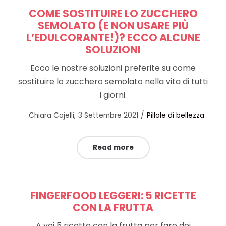
COME SOSTITUIRE LO ZUCCHERO
SEMOLATO (E NON USARE PIÙ
L’EDULCORANTE!)? ECCO ALCUNE
SOLUZIONI
Ecco le nostre soluzioni preferite su come
sostituire lo zucchero semolato nella vita di tutti
i giorni.
Posted
Posted
by
Chiara Cajelli
3 Settembre 2021
Pillole di bellezza
on
in
Read more
FINGERFOOD LEGGERI: 5 RICETTE
CON LA FRUTTA
A voi 5 ricette con la frutta per fare dei