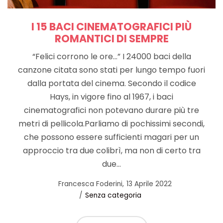
I 15 BACI CINEMATOGRAFICI PIÙ
ROMANTICI DI SEMPRE
“Felici corrono le ore…” I 24000 baci della
canzone citata sono stati per lungo tempo fuori
dalla portata del cinema. Secondo il codice
Hays, in vigore fino al 1967, i baci
cinematografici non potevano durare più tre
metri di pellicola.Parliamo di pochissimi secondi,
che possono essere sufficienti magari per un
approccio tra due colibrì, ma non di certo tra
due…
Posted
by
Francesca Foderini
13 Aprile 2022
Posted
on
Senza categoria
in