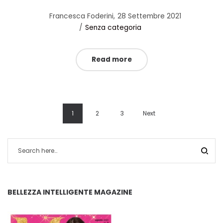
Posted
by
Francesca Foderini
28 Settembre 2021
Posted
on
Senza categoria
in
Read more
1
2
3
Next
BELLEZZA INTELLIGENTE MAGAZINE