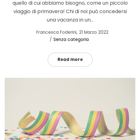
quello di cui abbiamo bisogno, come un piccolo
viaggio di primavera! Chi di noi può concedersi
una vacanza in un…
Posted
by
Francesca Foderini
21 Marzo 2022
Posted
on
Senza categoria
in
Read more