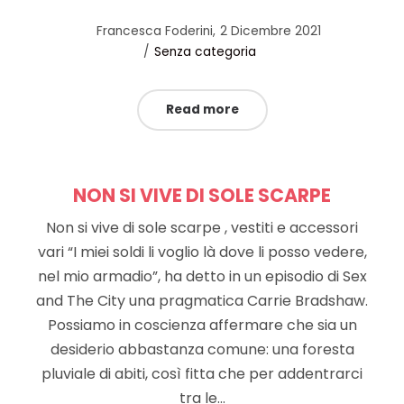
Posted
by
Francesca Foderini
2 Dicembre 2021
Posted
on
Senza categoria
in
Read more
NON SI VIVE DI SOLE SCARPE
Non si vive di sole scarpe , vestiti e accessori
vari “I miei soldi li voglio là dove li posso vedere,
nel mio armadio”, ha detto in un episodio di Sex
and The City una pragmatica Carrie Bradshaw.
Possiamo in coscienza affermare che sia un
desiderio abbastanza comune: una foresta
pluviale di abiti, così fitta che per addentrarci
tra le…