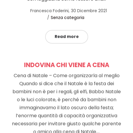
Posted
by
Francesca Foderini
30 Dicembre 2021
Posted
on
Senza categoria
in
Read more
INDOVINA CHI VIENE A CENA
Cena di Natale – Come organizzarla al meglio
Quando si dice che il Natale è la festa dei
bambini non è per i regali, gli elfi, Babbo Natale
o le luci colorate, è perché da bambini non
immaginavamo il lato oscuro della festa;
l’enorme quantità di capacità organizzativa
necessaria per invitare giusto qualche parente
o amico alla cena di Natale.…