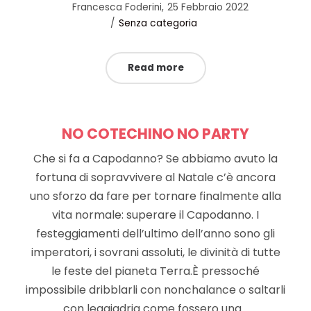
Posted
by
Francesca Foderini
25 Febbraio 2022
Posted
on
Senza categoria
in
Read more
NO COTECHINO NO PARTY
Che si fa a Capodanno? Se abbiamo avuto la
fortuna di sopravvivere al Natale c’è ancora
uno sforzo da fare per tornare finalmente alla
vita normale: superare il Capodanno. I
festeggiamenti dell’ultimo dell’anno sono gli
imperatori, i sovrani assoluti, le divinità di tutte
le feste del pianeta Terra.È pressoché
impossibile dribblarli con nonchalance o saltarli
con leggiadria come fossero una…