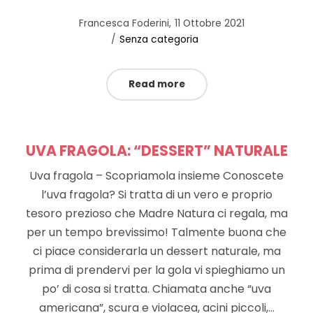
Posted
by
Francesca Foderini
11 Ottobre 2021
Posted
on
Senza categoria
in
Read more
UVA FRAGOLA: “DESSERT” NATURALE
Uva fragola – Scopriamola insieme Conoscete
l’uva fragola? Si tratta di un vero e proprio
tesoro prezioso che Madre Natura ci regala, ma
per un tempo brevissimo! Talmente buona che
ci piace considerarla un dessert naturale, ma
prima di prendervi per la gola vi spieghiamo un
po’ di cosa si tratta. Chiamata anche “uva
americana”, scura e violacea, acini piccoli,…