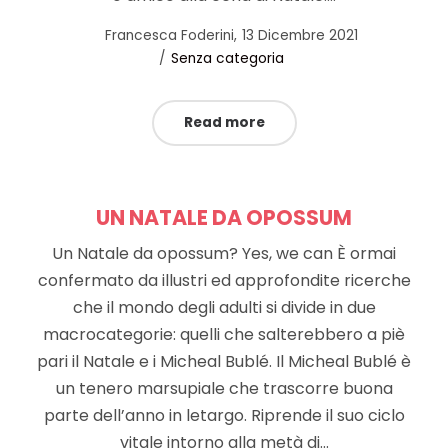
Posted
by
Francesca Foderini
13 Dicembre 2021
Posted
on
Senza categoria
in
Read more
UN NATALE DA OPOSSUM
Un Natale da opossum? Yes, we can È ormai
confermato da illustri ed approfondite ricerche
che il mondo degli adulti si divide in due
macrocategorie: quelli che salterebbero a piè
pari il Natale e i Micheal Bublé. Il Micheal Bublé è
un tenero marsupiale che trascorre buona
parte dell’anno in letargo. Riprende il suo ciclo
vitale intorno alla metà di…