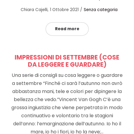
Posted
Posted
by
Chiara Cajelli
1 Ottobre 2021
Senza categoria
on
in
Read more
IMPRESSIONI DI SETTEMBRE (COSE
DA LEGGERE E GUARDARE)
Una serie di consigli su cosa leggere o guardare
a settembre “Finché ci sarà l’autunno non avrò
abbastanza mani, tele e colori per dipingere la
bellezza che vedo.”Vincent Van Gogh C’è una
grossa ingiustizia che viene perpetrata in modo
continuativo e volontario tra le stagioni
dell’anno: l’emarginazione dell’autunno. Io ho il
mare, io ho i fiori, io ho la neve;…