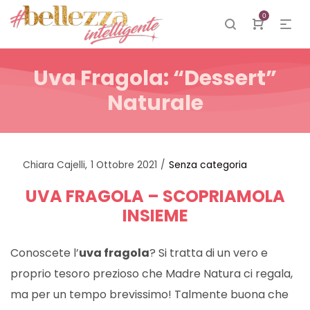
0
Uva Fragola: “dessert”
Naturale
Posted
Posted
By
Chiara Cajelli
1 Ottobre 2021
Senza categoria
on
in
UVA FRAGOLA – SCOPRIAMOLA
INSIEME
Conoscete l’
uva fragola
? Si tratta di un vero e
proprio tesoro prezioso che Madre Natura ci regala,
ma per un tempo brevissimo! Talmente buona che