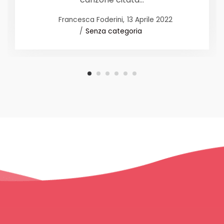
Posted
by
Francesca Foderini
13 Aprile 2022
Posted
on
Senza categoria
in