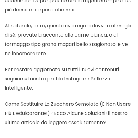
addensare. Dopo qualche ore in frigorifero è pronto,
più denso e corposo che mai.
Al naturale, però, questa uva regala davvero il meglio
di sé. provatela accanto alla carne bianca, o al
formaggio tipo grana magari bello stagionato, e ve
ne innamorerete.
Per restare aggiornata su tutti i nuovi contenuti
seguici sul nostro profilo Instagram
Bellezza
Intelligente
.
Come Sostituire Lo Zucchero Semolato (E Non Usare
Più L’edulcorante!)? Ecco Alcune Soluzioni!
il nostro
ultimo articolo da leggere assolutamente!