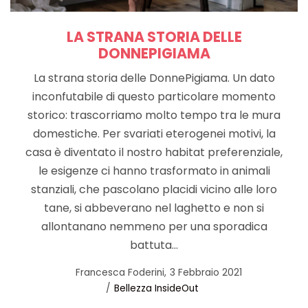
LA STRANA STORIA DELLE
DONNEPIGIAMA
La strana storia delle DonnePigiama. Un dato
inconfutabile di questo particolare momento
storico: trascorriamo molto tempo tra le mura
domestiche. Per svariati eterogenei motivi, la
casa è diventato il nostro habitat preferenziale,
le esigenze ci hanno trasformato in animali
stanziali, che pascolano placidi vicino alle loro
tane, si abbeverano nel laghetto e non si
allontanano nemmeno per una sporadica
battuta…
Posted
by
Francesca Foderini
3 Febbraio 2021
Posted
on
Bellezza InsideOut
in