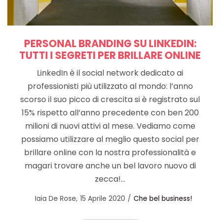
PERSONAL BRANDING SU LINKEDIN:
TUTTI I SEGRETI PER BRILLARE ONLINE
LinkedIn è il social network dedicato ai
professionisti più utilizzato al mondo: l’anno
scorso il suo picco di crescita si è registrato sul
15% rispetto all’anno precedente con ben 200
milioni di nuovi attivi al mese. Vediamo come
possiamo utilizzare al meglio questo social per
brillare online con la nostra professionalità e
magari trovare anche un bel lavoro nuovo di
zecca!…
Posted
Posted
by
Iaia De Rose
15 Aprile 2020
Che bel business!
on
in