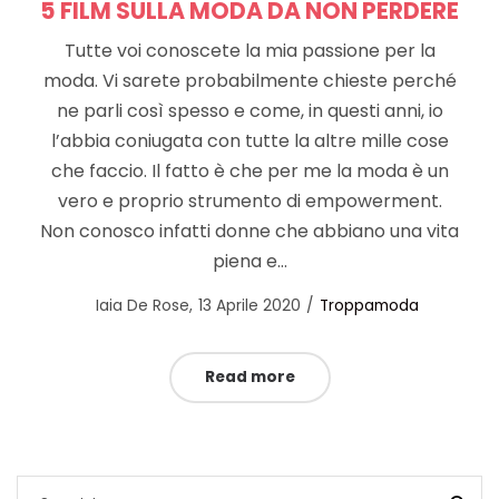
5 FILM SULLA MODA DA NON PERDERE
Tutte voi conoscete la mia passione per la
moda. Vi sarete probabilmente chieste perché
ne parli così spesso e come, in questi anni, io
l’abbia coniugata con tutte la altre mille cose
che faccio. Il fatto è che per me la moda è un
vero e proprio strumento di empowerment.
Non conosco infatti donne che abbiano una vita
piena e…
Posted
Posted
by
Iaia De Rose
13 Aprile 2020
Troppamoda
on
in
Read more