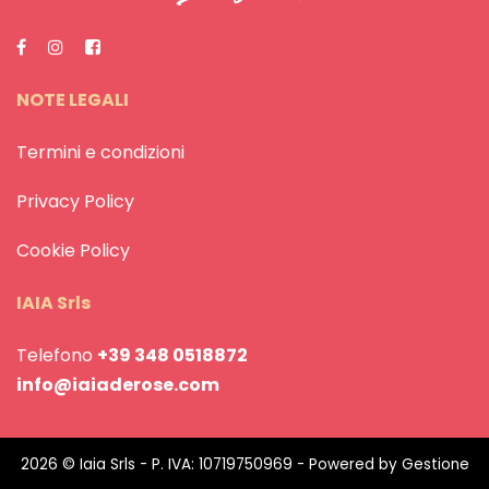
NOTE LEGALI
Termini e condizioni
Privacy Policy
Cookie Policy
IAIA Srls
Telefono
+39 348 0518872
info@iaiaderose.com
2026 © Iaia Srls - P. IVA: 10719750969 - Powered by
Gestione