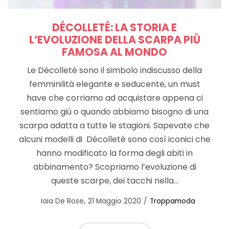
DÉCOLLETÉ: LA STORIA E
L’EVOLUZIONE DELLA SCARPA PIÙ
FAMOSA AL MONDO
Le Décolleté sono il simbolo indiscusso della
femminilità elegante e seducente, un must
have che corriamo ad acquistare appena ci
sentiamo giù o quando abbiamo bisogno di una
scarpa adatta a tutte le stagioni. Sapevate che
alcuni modelli di Décolleté sono così iconici che
hanno modificato la forma degli abiti in
abbinamento? Scopriamo l’evoluzione di
queste scarpe, dei tacchi nella…
Posted
Posted
by
Iaia De Rose
21 Maggio 2020
Troppamoda
on
in