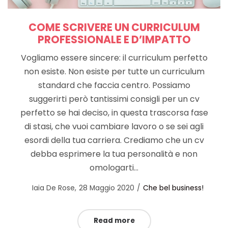
COME SCRIVERE UN CURRICULUM
PROFESSIONALE E D’IMPATTO
Vogliamo essere sincere: il curriculum perfetto
non esiste. Non esiste per tutte un curriculum
standard che faccia centro. Possiamo
suggerirti però tantissimi consigli per un cv
perfetto se hai deciso, in questa trascorsa fase
di stasi, che vuoi cambiare lavoro o se sei agli
esordi della tua carriera. Crediamo che un cv
debba esprimere la tua personalità e non
omologarti…
Posted
Posted
by
Iaia De Rose
28 Maggio 2020
Che bel business!
on
in
Read more