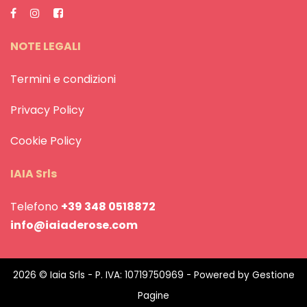
NOTE LEGALI
Termini e condizioni
Privacy Policy
Cookie Policy
IAIA Srls
Telefono
+39 348 0518872
info@iaiaderose.com
2026 © Iaia Srls - P. IVA: 10719750969 - Powered by
Gestione
Pagine