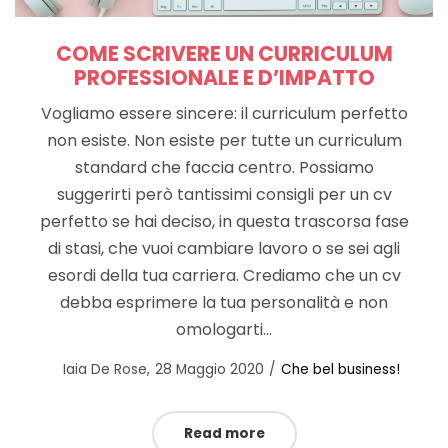
COME SCRIVERE UN CURRICULUM
PROFESSIONALE E D’IMPATTO
Vogliamo essere sincere: il curriculum perfetto
non esiste. Non esiste per tutte un curriculum
standard che faccia centro. Possiamo
suggerirti però tantissimi consigli per un cv
perfetto se hai deciso, in questa trascorsa fase
di stasi, che vuoi cambiare lavoro o se sei agli
esordi della tua carriera. Crediamo che un cv
debba esprimere la tua personalità e non
omologarti…
Posted
Posted
by
Iaia De Rose
28 Maggio 2020
Che bel business!
on
in
Read more