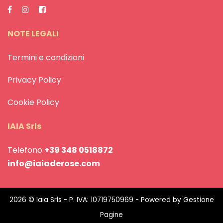
NOTE LEGALI
Termini e condizioni
Privacy Policy
Cookie Policy
IAIA Srls
Telefono
+39 348 0518872
info@iaiaderose.com
2026 © Iaia Srls - P. IVA: 10719750969 - Powered by
Gestione
Pagine