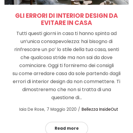
GLI ERRORI DI INTERIOR DESIGN DA
EVITARE IN CASA
Tutti questi giorni in casa ti hanno spinta ad
un’unica consapevolezza: hai bisogno di
rinfrescare un po’ lo stile della tua casa, senti
che qualcosa stride ma non sai da dove
cominciare. Oggi ti forniremo dei consigli
su come arredare casa da sole partendo dagli
errori di interior design da non commettere. Ti
dimostreremo che non si tratta di una
questione di…
Posted
Posted
by
Iaia De Rose
7 Maggio 2020
Bellezza InsideOut
on
in
Read more