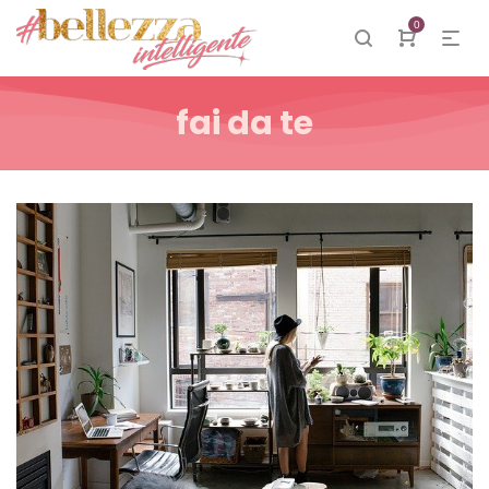
0
fai da te