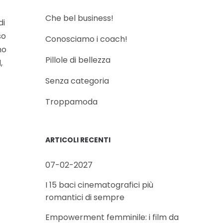
Che bel business!
di
so
Conosciamo i coach!
no
Pillole di bellezza
,
Senza categoria
Troppamoda
ARTICOLI RECENTI
07-02-2027
I 15 baci cinematografici più
romantici di sempre
Empowerment femminile: i film da