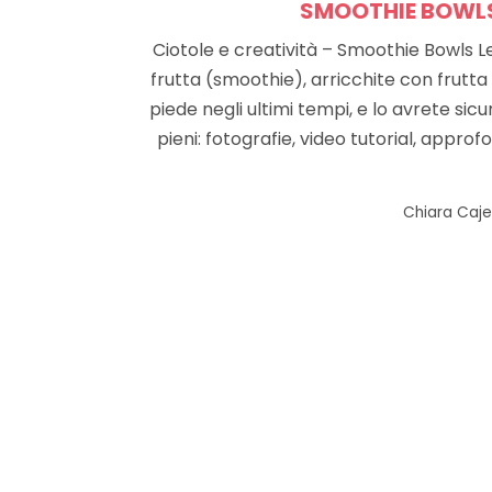
SMOOTHIE BOWLS 
Ciotole e creatività – Smoothie Bowls L
frutta (smoothie), arricchite con frutta
piede negli ultimi tempi, e lo avrete s
pieni: fotografie, video tutorial, approf
by
Chiara Cajel