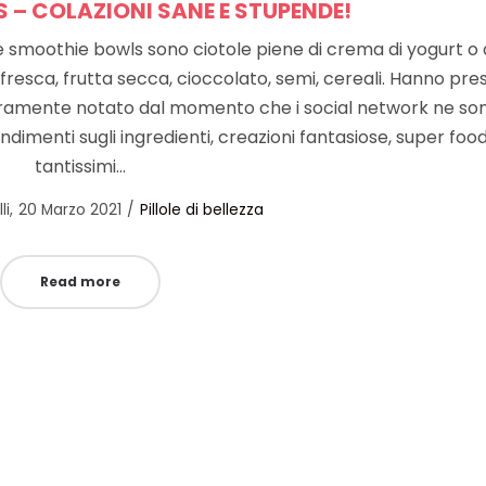
– COLAZIONI SANE E STUPENDE!
e smoothie bowls sono ciotole piene di crema di yogurt o 
 fresca, frutta secca, cioccolato, semi, cereali. Hanno pre
icuramente notato dal momento che i social network ne so
ondimenti sugli ingredienti, creazioni fantasiose, super food
tantissimi…
Posted
Posted
li
20 Marzo 2021
Pillole di bellezza
on
in
Read more