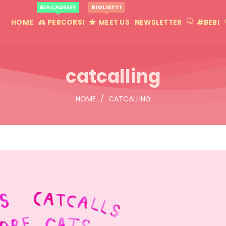
BIACADEMY
BIGLIETTI
HOME
PERCORSI
MEET US
NEWSLETTER
#BEBI
catcalling
HOME
/
CATCALLING