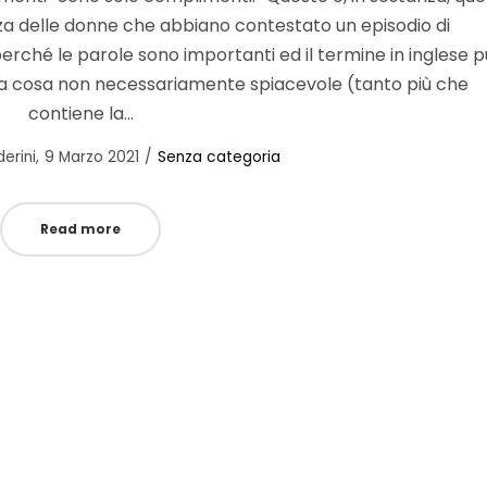
nza delle donne che abbiano contestato un episodio di
, perché le parole sono importanti ed il termine in inglese 
una cosa non necessariamente spiacevole (tanto più che
contiene la…
Posted
Posted
erini
9 Marzo 2021
Senza categoria
on
in
Read more