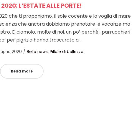
2020: L’ESTATE ALLE PORTE!
i 2020 che ti proponiamo. Il sole cocente e la voglia di mare 
coscienza che ancora dobbiamo prenotare le vacanze ma
stro. Diciamolo, molte di noi, un po’ perché i parrucchieri
po’ per pigrizia hanno trascurato a…
ted
Posted
Giugno 2020
Belle news
Pillole di bellezza
in
Read more