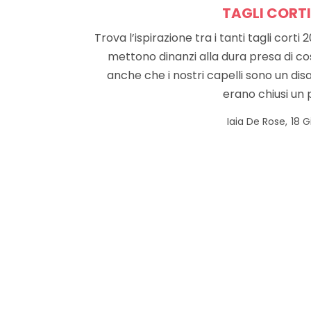
TAGLI CORTI 
Trova l’ispirazione tra i tanti tagli cort
mettono dinanzi alla dura presa di 
anche che i nostri capelli sono un disa
erano chiusi un 
Pos
by
Iaia De Rose
18 
on