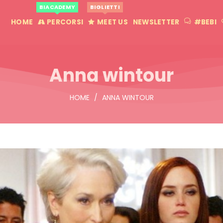
BIACADEMY
BIGLIETTI
HOME
PERCORSI
MEET US
NEWSLETTER
#BEBI
Anna wintour
HOME
/
ANNA WINTOUR