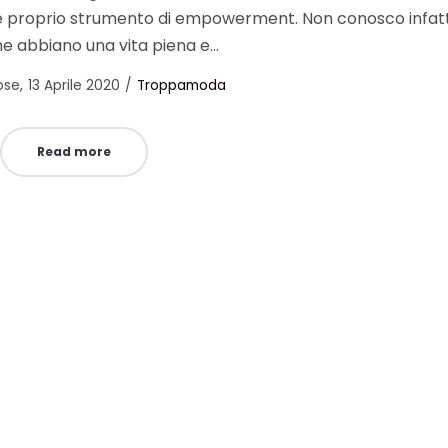
e proprio strumento di empowerment. Non conosco infatt
e abbiano una vita piena e…
Posted
Posted
ose
13 Aprile 2020
Troppamoda
on
in
Read more