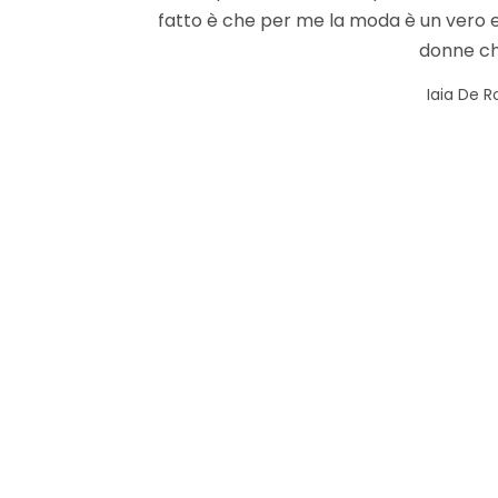
fatto è che per me la moda è un vero 
donne ch
by
Iaia De R