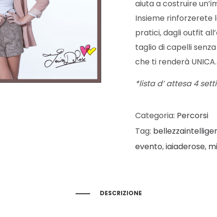
aiuta a costruire un’
Insieme rinforzerete 
pratici, dagli outfit al
taglio di capelli senz
che ti renderà UNICA
*lista d’ attesa 4 set
Categoria:
Percorsi
Tag:
bellezzaintellige
evento
,
iaiaderose
,
mi
DESCRIZIONE