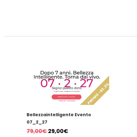
63.3%
Bellezzaintelligente Evento
07_2_27
Il
Il
79,00
€
29,00
€
prezzo
prezzo