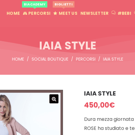
BIACADEMY
BIGLIETTI
HOME
PERCORSI
MEET US
NEWSLETTER
#BEBI
IAIA STYLE
HOME
/
SOCIAL BOUTIQUE
/
PERCORSI
/
IAIA STYLE
IAIA STYLE
450,00
€
Dura mezza giornata 
ROSE ha studiato e tes