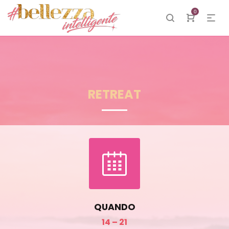
0
RETREAT
QUANDO
14 – 21