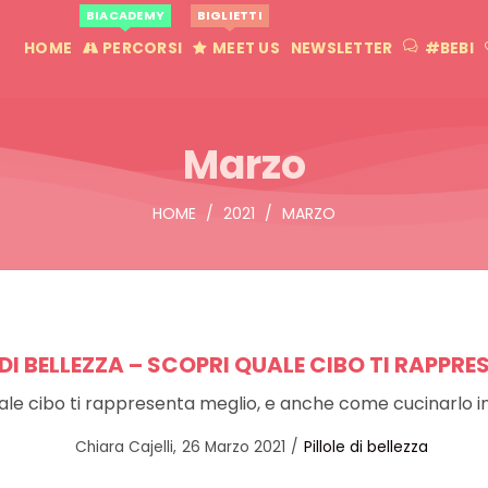
BIACADEMY
BIGLIETTI
HOME
PERCORSI
MEET US
NEWSLETTER
#BEBI
Marzo
HOME
/
2021
/
MARZO
DI BELLEZZA – SCOPRI QUALE CIBO TI RAPPR
ale cibo ti rappresenta meglio, e anche come cucinarlo in
Posted
Posted
by
Chiara Cajelli
26 Marzo 2021
Pillole di bellezza
on
in