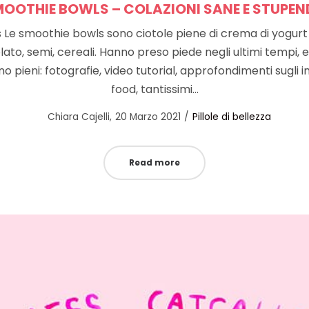
OOTHIE BOWLS – COLAZIONI SANE E STUPEN
 Le smoothie bowls sono ciotole piene di crema di yogurt 
olato, semi, cereali. Hanno preso piede negli ultimi tempi,
pieni: fotografie, video tutorial, approfondimenti sugli in
food, tantissimi…
Posted
Posted
by
Chiara Cajelli
20 Marzo 2021
Pillole di bellezza
on
in
Read more