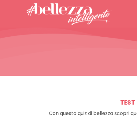
Bellezza
Bellezza
Intelligente
Intelligente
TEST 
Con questo quiz di bellezza scopri qu