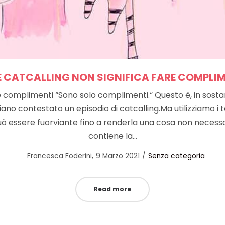
E CATCALLING NON SIGNIFICA FARE COMPLIM
e complimenti “Sono solo complimenti.“ Questo è, in sostanz
o contestato un episodio di catcalling.Ma utilizziamo i te
 può essere fuorviante fino a renderla una cosa non neces
contiene la…
Posted
Posted
by
Francesca Foderini
9 Marzo 2021
Senza categoria
on
in
Read more